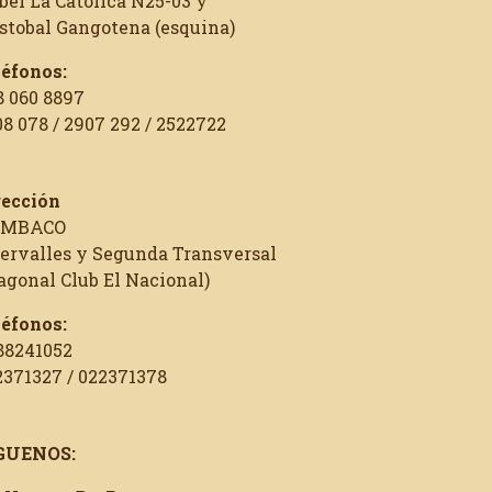
bel La Católica N25-03 y
istobal Gangotena (esquina)
léfonos:
8 060 8897
8 078 / 2907 292 / 2522722
rección
MBACO
tervalles y Segunda Transversal
agonal Club El Nacional)
léfonos:
88241052
2371327 / 022371378
GUENOS: