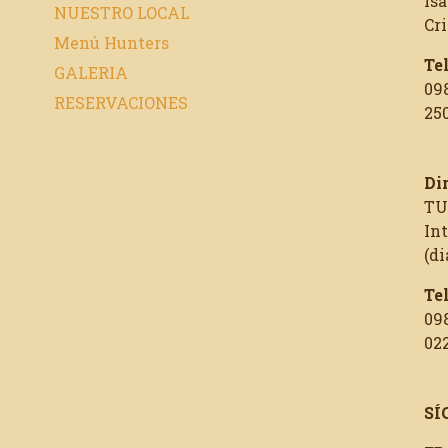
Isa
NUESTRO LOCAL
Cr
Menú Hunters
Te
GALERIA
09
RESERVACIONES
250
Di
TU
In
(di
Te
09
02
SÍ