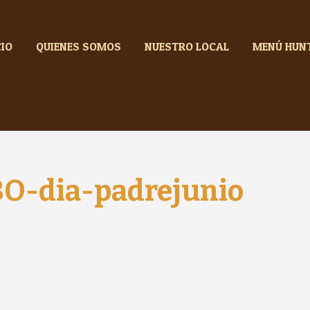
CIO
QUIENES SOMOS
NUESTRO LOCAL
MENÚ HUN
-dia-padrejunio