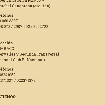
bel La Católica N25-03 y
istobal Gangotena (esquina)
léfonos:
8 060 8897
8 078 / 2907 292 / 2522722
rección
MBACO
tervalles y Segunda Transversal
agonal Club El Nacional)
léfonos:
88241052
2371327 / 022371378
GUENOS: