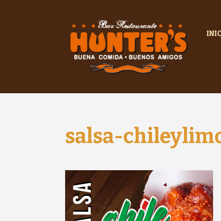
INI
salsa-chileyli