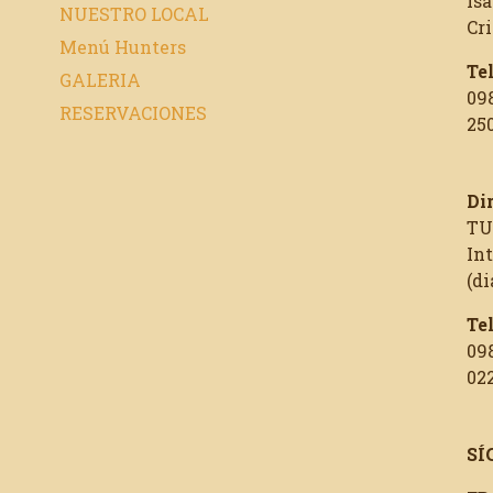
Isa
NUESTRO LOCAL
Cr
Menú Hunters
Te
GALERIA
09
RESERVACIONES
250
Di
TU
In
(di
Te
09
02
SÍ