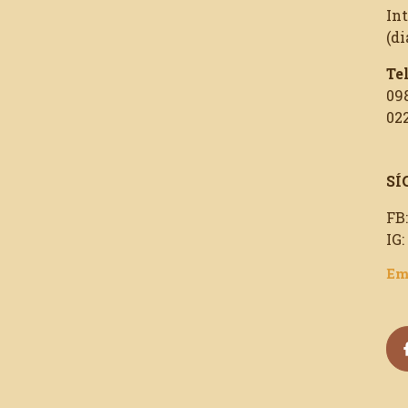
In
(di
Te
09
02
SÍ
FB
IG
Em