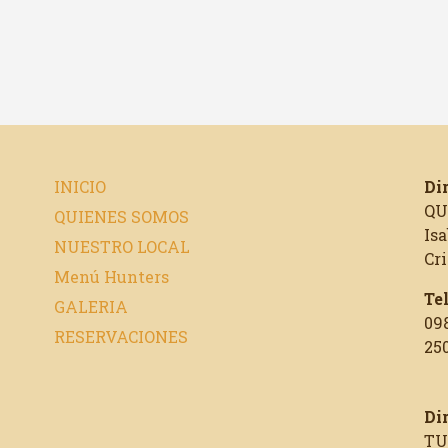
INICIO
Di
QU
QUIENES SOMOS
Isa
NUESTRO LOCAL
Cr
Menú Hunters
Te
GALERIA
09
RESERVACIONES
250
Di
TU