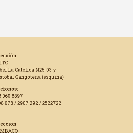
rección
ITO
bel La Católica N25-03 y
istobal Gangotena (esquina)
léfonos:
8 060 8897
8 078 / 2907 292 / 2522722
rección
MBACO