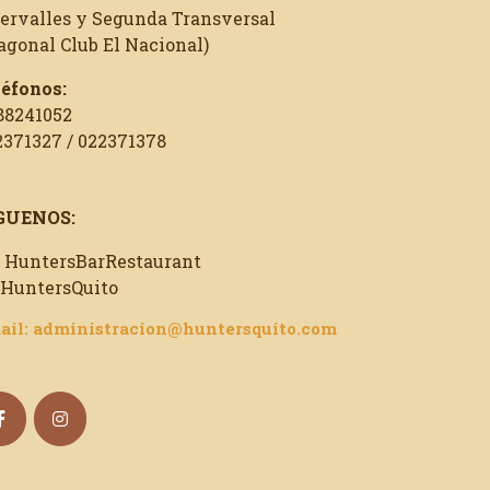
tervalles y Segunda Transversal
agonal Club El Nacional)
léfonos:
88241052
2371327 / 022371378
GUENOS:
: HuntersBarRestaurant
: HuntersQuito
ail: administracion@huntersquito.com