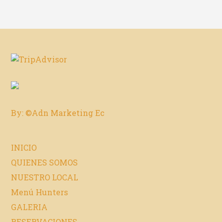
By: ©Adn Marketing Ec
INICIO
QUIENES SOMOS
NUESTRO LOCAL
Menú Hunters
GALERIA
RESERVACIONES