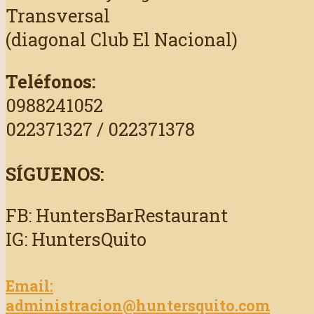
Transversal
(diagonal Club El Nacional)
Teléfonos:
0988241052
022371327 / 022371378
SÍGUENOS:
FB: HuntersBarRestaurant
IG: HuntersQuito
Email:
administracion@huntersquito.com