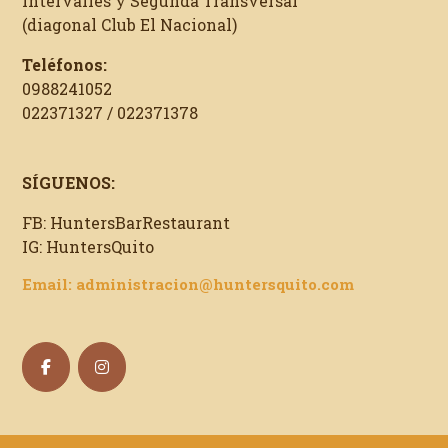
Intervalles y Segunda Transversal
(diagonal Club El Nacional)
Teléfonos:
0988241052
022371327 / 022371378
SÍGUENOS:
FB: HuntersBarRestaurant
IG: HuntersQuito
Email: administracion@huntersquito.com