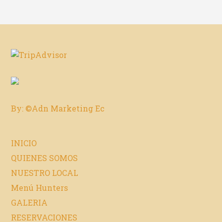
By: ©Adn Marketing Ec
INICIO
QUIENES SOMOS
NUESTRO LOCAL
Menú Hunters
GALERIA
RESERVACIONES