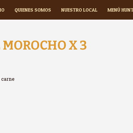
IO
QUIENES SOMOS
NUESTRO LOCAL
MENÚ HUN
 MOROCHO X 3
 carne