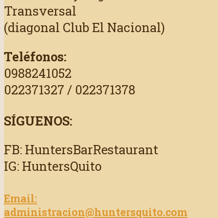
Transversal
(diagonal Club El Nacional)
Teléfonos:
0988241052
022371327 / 022371378
SÍGUENOS:
FB: HuntersBarRestaurant
IG: HuntersQuito
Email:
administracion@huntersquito.com