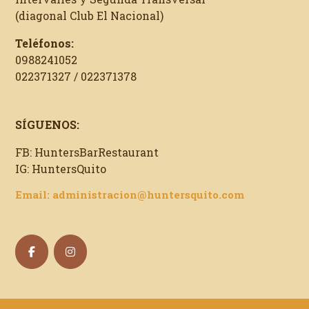
(diagonal Club El Nacional)
Teléfonos:
0988241052
022371327 / 022371378
SÍGUENOS:
FB: HuntersBarRestaurant
IG: HuntersQuito
Email: administracion@huntersquito.com