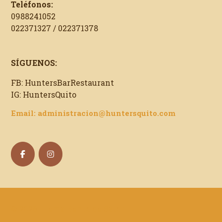
Teléfonos:
0988241052
022371327 / 022371378
SÍGUENOS:
FB: HuntersBarRestaurant
IG: HuntersQuito
Email: administracion@huntersquito.com
© 2026 . Tema Bento de Satori