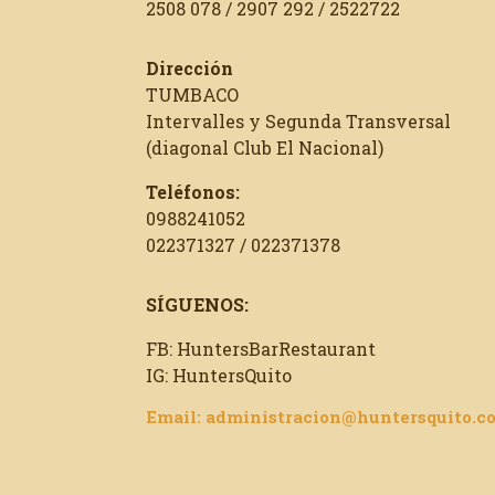
2508 078 / 2907 292 / 2522722
Dirección
TUMBACO
Intervalles y Segunda Transversal
(diagonal Club El Nacional)
Teléfonos:
0988241052
022371327 / 022371378
SÍGUENOS:
FB: HuntersBarRestaurant
IG: HuntersQuito
Email: administracion@huntersquito.c