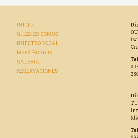
INICIO
Di
QU
QUIENES SOMOS
Isa
NUESTRO LOCAL
Cr
Menú Hunters
Te
GALERIA
09
RESERVACIONES
250
Di
TU
In
(di
Te
09