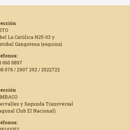
rección
ITO
bel La Católica N25-03 y
istobal Gangotena (esquina)
léfonos:
8 060 8897
8 078 / 2907 292 / 2522722
rección
MBACO
tervalles y Segunda Transversal
agonal Club El Nacional)
léfonos:
88241052