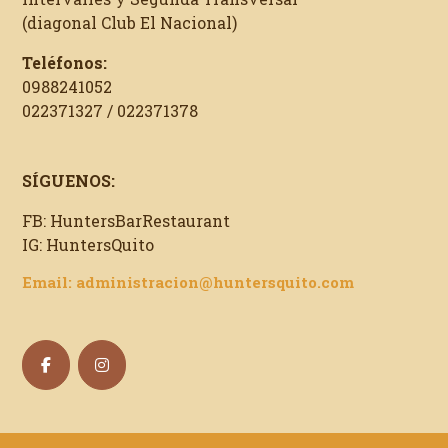
(diagonal Club El Nacional)
Teléfonos:
0988241052
022371327 / 022371378
SÍGUENOS:
FB: HuntersBarRestaurant
IG: HuntersQuito
Email: administracion@huntersquito.com