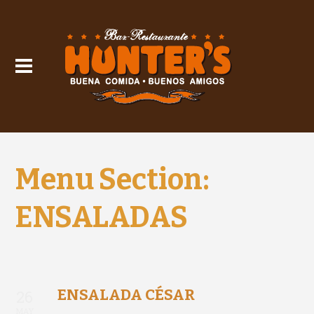
Menu Section:
ENSALADAS
ENSALADA CÉSAR
26
MAY