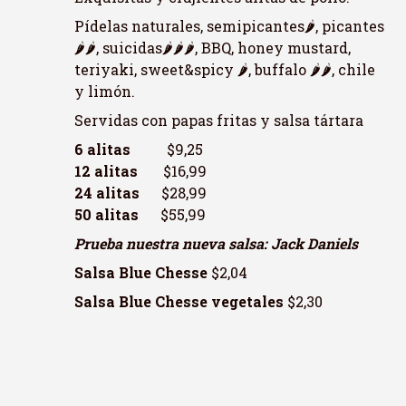
Pídelas naturales, semipicantes🌶️, picantes
🌶️🌶️, suicidas🌶️🌶️🌶️, BBQ, honey mustard,
teriyaki, sweet&spicy 🌶️, buffalo 🌶️🌶️, chile
y limón.
Servidas con papas fritas y salsa tártara
6 alitas
$9,25
12 alitas
$16,99
24 alitas
$28,99
50 alitas
$55,99
Prueba nuestra nueva salsa: Jack Daniels
Salsa Blue Chesse
$2,04
Salsa Blue Chesse vegetales
$2,30