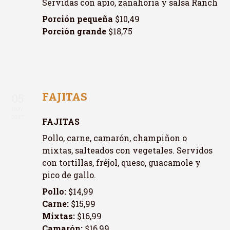
Servidas con apio, zanahoria y salsa Ranch
Porción pequeña
$10,49
Porción grande
$18,75
FAJITAS
05
NOV
2017
FAJITAS
Pollo, carne, camarón, champiñon o
mixtas, salteados con vegetales. Servidos
con tortillas, fréjol, queso, guacamole y
pico de gallo.
Pollo:
$14,99
Carne:
$15,99
Mixtas:
$16,99
Camarón:
$16,99