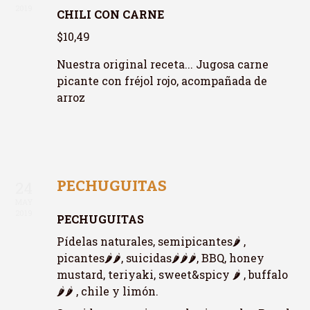
2019
CHILI CON CARNE
$10,49
Nuestra original receta... Jugosa carne
picante con fréjol rojo, acompañada de
arroz
PECHUGUITAS
24
MAY
2019
PECHUGUITAS
Pídelas naturales, semipicantes🌶️ ,
picantes🌶️🌶️, suicidas🌶️🌶️🌶️, BBQ, honey
mustard, teriyaki, sweet&spicy 🌶️ , buffalo
🌶️🌶️ , chile y limón.