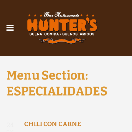
Menu Section:
ESPECIALIDADES
CHILI CON CARNE
24
MAY