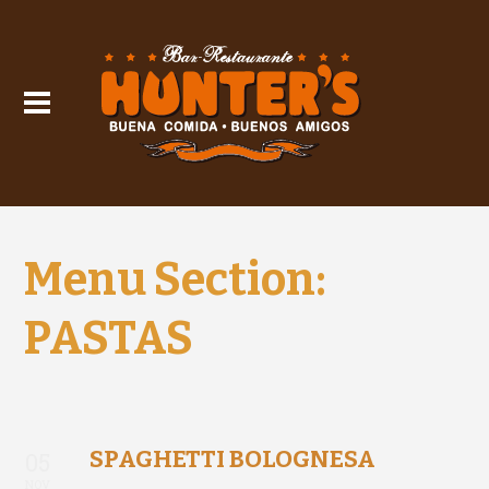
Menu Section:
PASTAS
SPAGHETTI BOLOGNESA
05
NOV